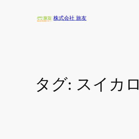
内
容
株式会社 旅友
を
ス
キ
ッ
プ
タグ:
スイカ