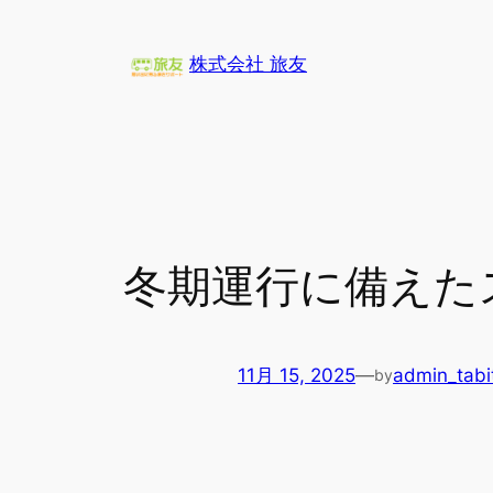
内
容
株式会社 旅友
を
ス
キ
ッ
プ
冬期運行に備えた
11月 15, 2025
—
admin_tab
by