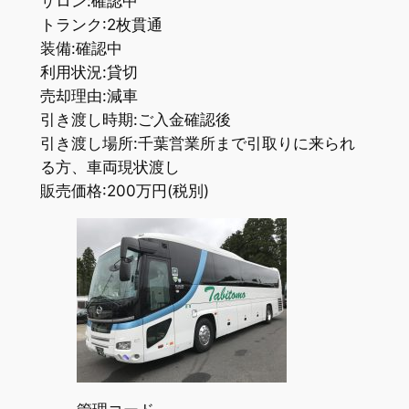
サロン:確認中
トランク:2枚貫通
装備:確認中
利用状況:貸切
売却理由:減車
引き渡し時期:ご入金確認後
引き渡し場所:千葉営業所まで引取りに来られ
る方、車両現状渡し
販売価格:200万円(税別)