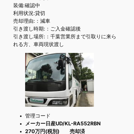
装備:確認中
利用状況:貸切
売却理由:：減車
引き渡し時期:：ご入金確認後
引き渡し場所:：千葉営業所まで引取りに来ら
れる方、車両現状渡し
管理コード
メーカー日産UD/KL-RA552RBN
270万円(税別) 売却済