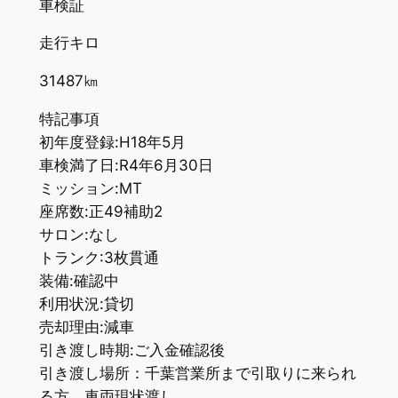
車検証
走行キロ
31487㎞
特記事項
初年度登録:H18年5月
車検満了日:R4年6月30日
ミッション:MT
座席数:正49補助2
サロン:なし
トランク:3枚貫通
装備:確認中
利用状況:貸切
売却理由:減車
引き渡し時期:ご入金確認後
引き渡し場所：千葉営業所まで引取りに来られ
る方、車両現状渡し