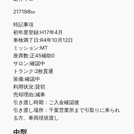
217198㎞
特記事項
初年度登録:H17年4月
車検満了日:R4年10月12日
ミッション:MT
座席数:正45補助0
サロン:確認中
トランク:2枚貫通
装備:確認中
利用状況:貸切
売却理由:減車
引き渡し時期：ご入金確認後
引き渡し場所：千葉営業所まで引取りに来られ
る方、車両現状渡し
中型