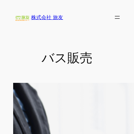
内
容
株式会社 旅友
を
ス
キ
ッ
プ
バス販売