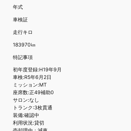
年式
車検証
走行キロ
183970㎞
特記事項
初年度登録:H19年9月
車検:R5年6月2日
ミッション:MT
座席数:正49補助0
サロン:なし
トランク:3枚貫通
装備:確認中
利用状況:貸切
売却理由：減車